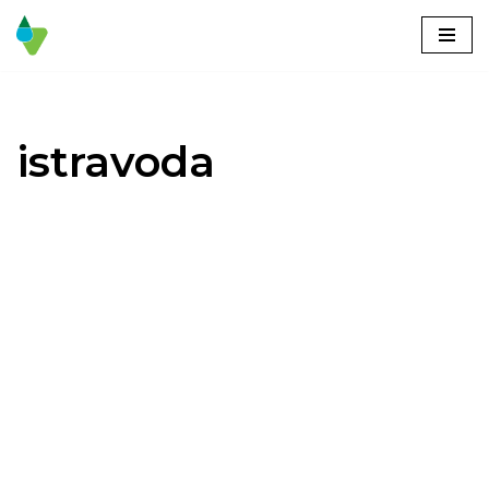
Skoči
na
vsebino
istravoda