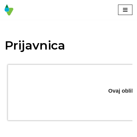
Skoči
na
vsebino
Prijavnica